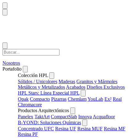
Nosotros
Portafolio
Colección HPL
Sólidos / Unicolores
Maderas
Granitos y Mármoles
Metálicos y Metalizados
Acabados
Diseños Exclusivos
HPL Stars: Línea Especial HPL
Opak
Compacto
Pizarras
Chemlam
YouLab
Ex²
Real
Chromacore
Productos Arquitectónicos
Panelex
TaktArt
CompactSlab
Innova
Acquafloor
B-YOND: Soluciones Químicas
Concentrado UFC
Resina UF
Resina MUF
Resina MF
Resina PF