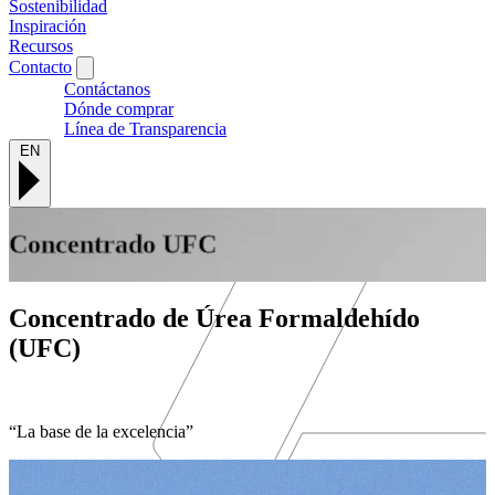
Sostenibilidad
Inspiración
Recursos
Contacto
Contáctanos
Dónde comprar
Línea de Transparencia
EN
Concentrado UFC
Concentrado de Úrea Formaldehído
(UFC)
“La base de la excelencia”