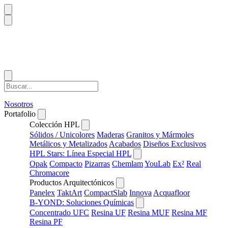
Nosotros
Portafolio
Colección HPL
Sólidos / Unicolores
Maderas
Granitos y Mármoles
Metálicos y Metalizados
Acabados
Diseños Exclusivos
HPL Stars: Línea Especial HPL
Opak
Compacto
Pizarras
Chemlam
YouLab
Ex²
Real
Chromacore
Productos Arquitectónicos
Panelex
TaktArt
CompactSlab
Innova
Acquafloor
B-YOND: Soluciones Químicas
Concentrado UFC
Resina UF
Resina MUF
Resina MF
Resina PF