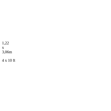
1,22
x
3,06m
4 x 10 ft