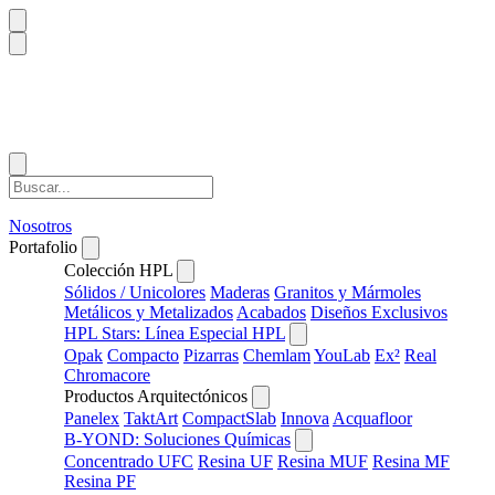
Nosotros
Portafolio
Colección HPL
Sólidos / Unicolores
Maderas
Granitos y Mármoles
Metálicos y Metalizados
Acabados
Diseños Exclusivos
HPL Stars: Línea Especial HPL
Opak
Compacto
Pizarras
Chemlam
YouLab
Ex²
Real
Chromacore
Productos Arquitectónicos
Panelex
TaktArt
CompactSlab
Innova
Acquafloor
B-YOND: Soluciones Químicas
Concentrado UFC
Resina UF
Resina MUF
Resina MF
Resina PF