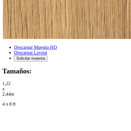
Descargar Muestra HD
Descargar Layout
Solicitar muestra
Tamaños:
1,22
x
2,44m
4 x 8 ft