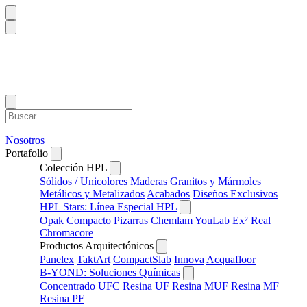
Nosotros
Portafolio
Colección HPL
Sólidos / Unicolores
Maderas
Granitos y Mármoles
Metálicos y Metalizados
Acabados
Diseños Exclusivos
HPL Stars: Línea Especial HPL
Opak
Compacto
Pizarras
Chemlam
YouLab
Ex²
Real
Chromacore
Productos Arquitectónicos
Panelex
TaktArt
CompactSlab
Innova
Acquafloor
B-YOND: Soluciones Químicas
Concentrado UFC
Resina UF
Resina MUF
Resina MF
Resina PF