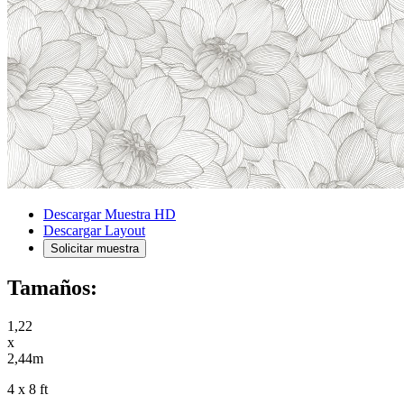
Descargar Muestra HD
Descargar Layout
Solicitar muestra
Tamaños:
1,22
x
2,44m
4 x 8 ft