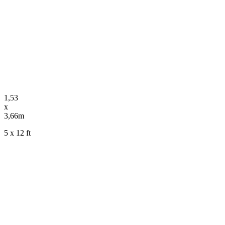
1,53
x
3,66m
5 x 12 ft