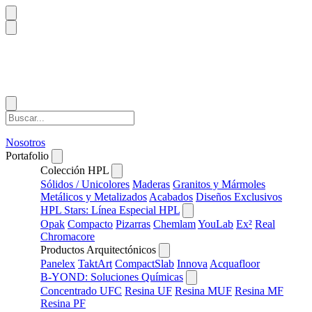
Nosotros
Portafolio
Colección HPL
Sólidos / Unicolores
Maderas
Granitos y Mármoles
Metálicos y Metalizados
Acabados
Diseños Exclusivos
HPL Stars: Línea Especial HPL
Opak
Compacto
Pizarras
Chemlam
YouLab
Ex²
Real
Chromacore
Productos Arquitectónicos
Panelex
TaktArt
CompactSlab
Innova
Acquafloor
B-YOND: Soluciones Químicas
Concentrado UFC
Resina UF
Resina MUF
Resina MF
Resina PF