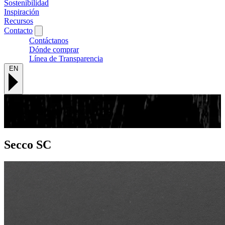
Sostenibilidad
Inspiración
Recursos
Contacto
Contáctanos
Dónde comprar
Línea de Transparencia
EN
Acabados y Texturas
Secco
SC