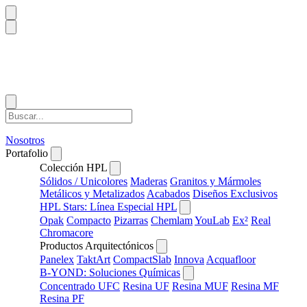
Nosotros
Portafolio
Colección HPL
Sólidos / Unicolores
Maderas
Granitos y Mármoles
Metálicos y Metalizados
Acabados
Diseños Exclusivos
HPL Stars: Línea Especial HPL
Opak
Compacto
Pizarras
Chemlam
YouLab
Ex²
Real
Chromacore
Productos Arquitectónicos
Panelex
TaktArt
CompactSlab
Innova
Acquafloor
B-YOND: Soluciones Químicas
Concentrado UFC
Resina UF
Resina MUF
Resina MF
Resina PF