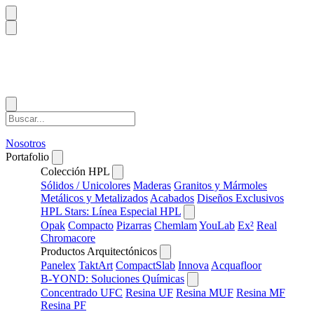
Nosotros
Portafolio
Colección HPL
Sólidos / Unicolores
Maderas
Granitos y Mármoles
Metálicos y Metalizados
Acabados
Diseños Exclusivos
HPL Stars: Línea Especial HPL
Opak
Compacto
Pizarras
Chemlam
YouLab
Ex²
Real
Chromacore
Productos Arquitectónicos
Panelex
TaktArt
CompactSlab
Innova
Acquafloor
B-YOND: Soluciones Químicas
Concentrado UFC
Resina UF
Resina MUF
Resina MF
Resina PF