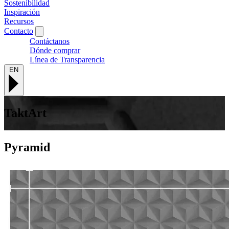
Sostenibilidad
Inspiración
Recursos
Contacto
Contáctanos
Dónde comprar
Línea de Transparencia
EN
TaktArt
Pyramid