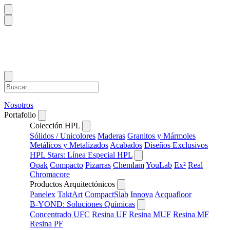
Nosotros
Portafolio
Colección HPL
Sólidos / Unicolores
Maderas
Granitos y Mármoles
Metálicos y Metalizados
Acabados
Diseños Exclusivos
HPL Stars: Línea Especial HPL
Opak
Compacto
Pizarras
Chemlam
YouLab
Ex²
Real
Chromacore
Productos Arquitectónicos
Panelex
TaktArt
CompactSlab
Innova
Acquafloor
B-YOND: Soluciones Químicas
Concentrado UFC
Resina UF
Resina MUF
Resina MF
Resina PF