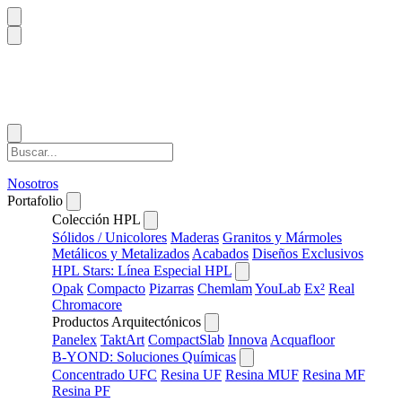
Nosotros
Portafolio
Colección HPL
Sólidos / Unicolores
Maderas
Granitos y Mármoles
Metálicos y Metalizados
Acabados
Diseños Exclusivos
HPL Stars: Línea Especial HPL
Opak
Compacto
Pizarras
Chemlam
YouLab
Ex²
Real
Chromacore
Productos Arquitectónicos
Panelex
TaktArt
CompactSlab
Innova
Acquafloor
B-YOND: Soluciones Químicas
Concentrado UFC
Resina UF
Resina MUF
Resina MF
Resina PF